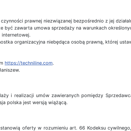
zynności prawnej niezwiązanej bezpośrednio z jej działa
że być zawarta umowa sprzedaży na warunkach określonych
internetowej.
nostka organizacyjna niebędąca osobą prawną, której us
em
https://techniline.com
.
Janiszew.
daży i realizacji umów zawieranych pomiędzy Sprzedaw
ja polska jest wersją wiążącą.
e stanowią oferty w rozumieniu art. 66 Kodeksu cywilne