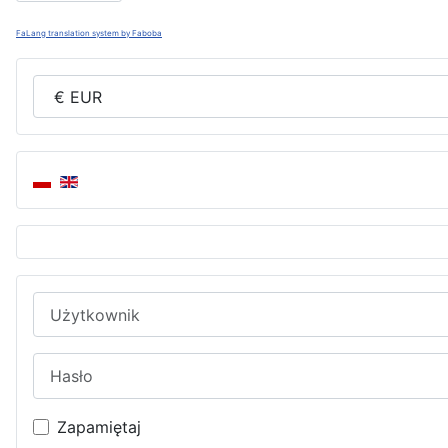
FaLang translation system by Faboba
Użytkownik
Hasło
Zapamiętaj