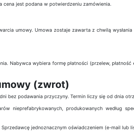
na cena jest podana w potwierdzeniu zamówienia.
warcia umowy. Umowa zostaje zawarta z chwilą wysłani
ia. Nabywca wybiera formę płatności (przelew, płatność
 umowy (zwrot)
i bez podawania przyczyny. Termin liczy się od dnia otr
arów nieprefabrykowanych, produkowanych według specy
przedawcę jednoznacznym oświadczeniem (e-mail lub list)