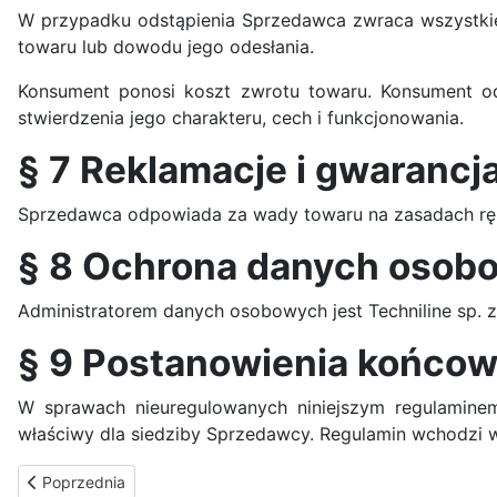
W przypadku odstąpienia Sprzedawca zwraca wszystkie 
towaru lub dowodu jego odesłania.
Konsument ponosi koszt zwrotu towaru. Konsument od
stwierdzenia jego charakteru, cech i funkcjonowania.
§ 7 Reklamacje i gwarancj
Sprzedawca odpowiada za wady towaru na zasadach ręk
§ 8 Ochrona danych osob
Administratorem danych osobowych jest Techniline sp. z
§ 9 Postanowienia końco
W sprawach nieuregulowanych niniejszym regulaminem
właściwy dla siedziby Sprzedawcy. Regulamin wchodzi w 
Poprzednia strona: Warunki gwarancji
Poprzednia