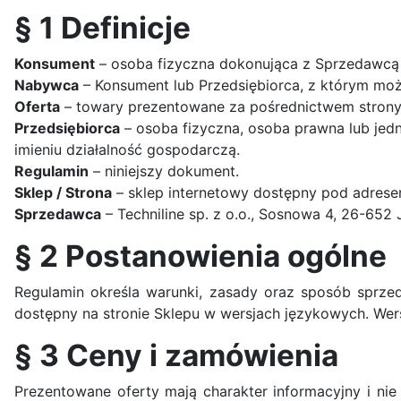
§ 1 Definicje
Konsument
– osoba fizyczna dokonująca z Sprzedawcą c
Nabywca
– Konsument lub Przedsiębiorca, z którym mo
Oferta
– towary prezentowane za pośrednictwem strony 
Przedsiębiorca
– osoba fizyczna, osoba prawna lub jed
imieniu działalność gospodarczą.
Regulamin
– niniejszy dokument.
Sklep / Strona
– sklep internetowy dostępny pod adres
Sprzedawca
– Techniline sp. z o.o., Sosnowa 4, 26-652 
§ 2 Postanowienia ogólne
Regulamin określa warunki, zasady oraz sposób sprze
dostępny na stronie Sklepu w wersjach językowych. Wers
§ 3 Ceny i zamówienia
Prezentowane oferty mają charakter informacyjny i ni