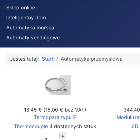
Sklep online
Inteligentny dom
Automatyka morska
Automaty vendingowe
Jesteś tutaj:
Start
Automatyka przemysłowa
18,45 € (15,00 € bez VAT)
344,40
Termopara typu E
Moduł tr
Thermocouple
4 dostępnych sztuk
6D
+