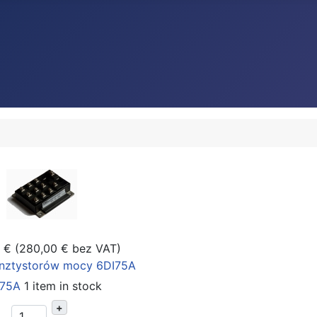
 € (280,00 € bez VAT)
anztystorów mocy 6DI75A
I75A
1 item in stock
+