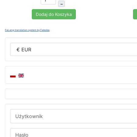
–
Dodaj do Koszyka
FaLang translation system by Faboba
Użytkownik
Hasło