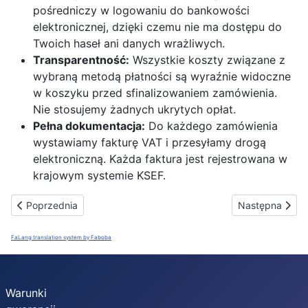
pośredniczy w logowaniu do bankowości
elektronicznej, dzięki czemu nie ma dostępu do
Twoich haseł ani danych wrażliwych.
Transparentność:
Wszystkie koszty związane z
wybraną metodą płatności są wyraźnie widoczne
w koszyku przed sfinalizowaniem zamówienia.
Nie stosujemy żadnych ukrytych opłat.
Pełna dokumentacja:
Do każdego zamówienia
wystawiamy fakturę VAT i przesyłamy drogą
elektroniczną. Każda faktura jest rejestrowana w
krajowym systemie KSEF.
Poprzednia strona: Polityka zwrotów
Następna stron
Poprzednia
Następna
FaLang translation system by Faboba
Warunki