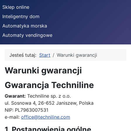
Sklep online
Inteligentny dom
Automatyka morska
Automaty vendingowe
Jesteś tutaj:
Start
Warunki gwarancji
Warunki gwarancji
Szczegóły
Gwarancja Techniline
Gwarant:
Techniline sp. z o.o.
ul. Sosnowa 4, 26-652 Janiszew, Polska
NIP: PL7963007531
e-mail:
office@techniline.com
1. Postanowienia ogólne