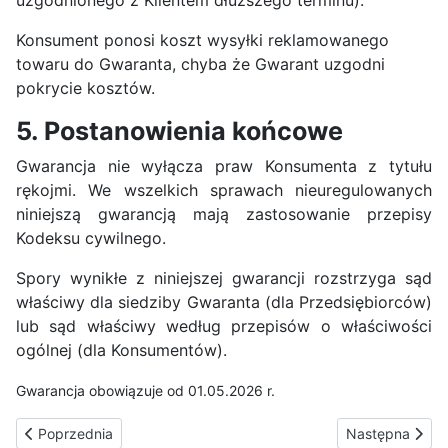
uzgodnionego z Klientem dłuższego terminu).
Konsument ponosi koszt wysyłki reklamowanego
towaru do Gwaranta, chyba że Gwarant uzgodni
pokrycie kosztów.
5. Postanowienia końcowe
Gwarancja nie wyłącza praw Konsumenta z tytułu
rękojmi. We wszelkich sprawach nieuregulowanych
niniejszą gwarancją mają zastosowanie przepisy
Kodeksu cywilnego.
Spory wynikłe z niniejszej gwarancji rozstrzyga sąd
właściwy dla siedziby Gwaranta (dla Przedsiębiorców)
lub sąd właściwy według przepisów o właściwości
ogólnej (dla Konsumentów).
Gwarancja obowiązuje od 01.05.2026 r.
Poprzednia strona: Polityka prywatności (RODO)
Następna stron
Poprzednia
Następna