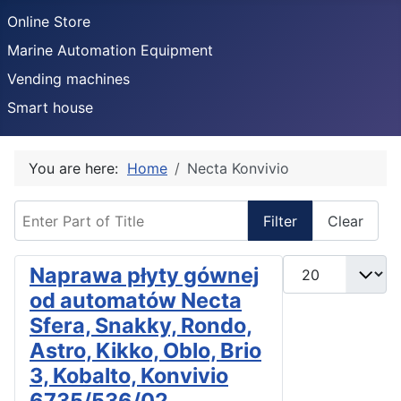
Online Store
Marine Automation Equipment
Vending machines
Smart house
You are here:
Home
Necta Konvivio
Enter Part of Title
Filter
Clear
Display #
Naprawa płyty gównej
od automatów Necta
Sfera, Snakky, Rondo,
Astro, Kikko, Oblo, Brio
3, Kobalto, Konvivio
6735/536/02